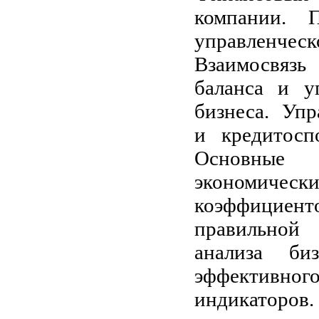
компании. 
управлен
Взаимосвяз
баланса и у
бизнеса. Уп
и кредитосп
Основные 
экономичес
коэффицие
правильной
анализа би
эффективног
индикаторов.