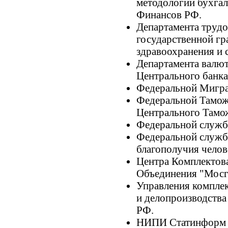
методологии бухгал
Финансов РФ.
Департамента труд
государственной г
здравоохранения и 
Департамента валю
Центрального банка
Федеральной Мигр
Федеральной Тамо
Центрального Тамо
Федеральной службы
Федеральной службы
благополучия челов
Центра Комплектов
Объединения "Мосг
Управления компле
и делопроизводств
РФ.
НИПИ Статинформ Г