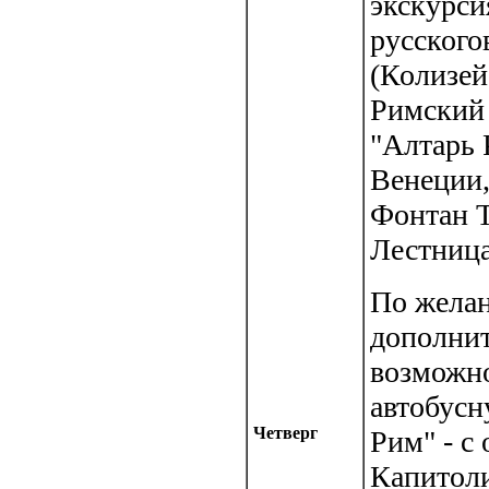
экскурси
русског
(Колизей
Римский
"Алтарь 
Венеции,
Фонтан Т
Лестница
По жела
дополни
возможно
автобус
Четверг
Рим" - с
Капитоли