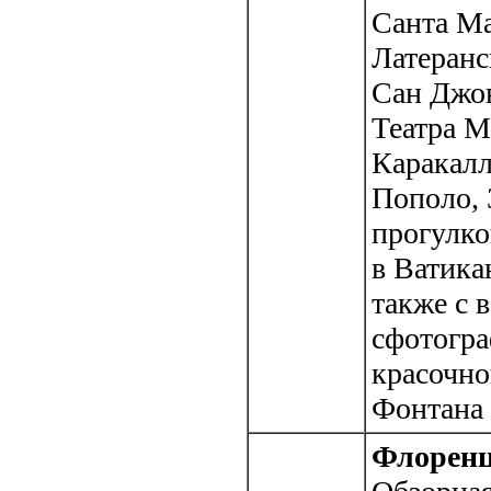
Санта М
Латеранс
Сан Джов
Театра М
Каракал
Пополо, 
прогулко
в Ватика
также с 
сфотогра
красочн
Фонтана 
Флорен