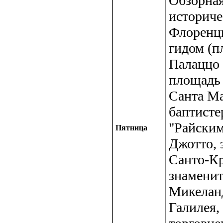
Обзорная
историче
Флоренц
гидом (п
Палаццо 
площадь
Санта Ма
баптисте
"Райским
Пятница
Джотто, 
Санто-Кр
знаменит
Микелан
Галилея,