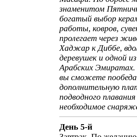
знаменитом Пятничн
богатый выбор керам
работы, ковров, сув
пролегает через жи
Хаджар к Диббе, вдо
деревушек и одной и
Арабских Эмиратах.
вы сможете пообедат
дополнительную пла
подводного плавания
необходимое снаряже
День 5-й
Завтрак. По желанию