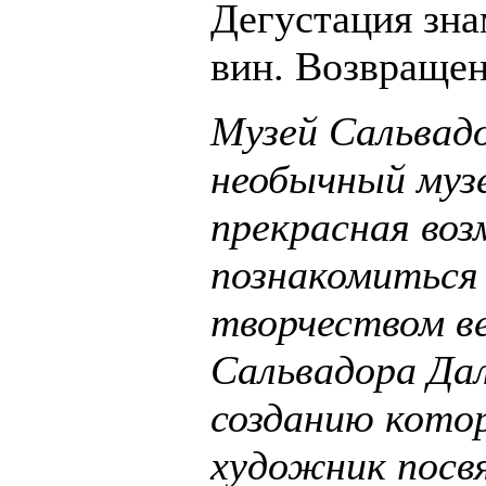
Дегустация зн
вин. Возвращен
Музей Сальвад
необычный музе
прекрасная во
познакомиться
творчеством в
Сальвадора Дал
созданию котор
художник посвя