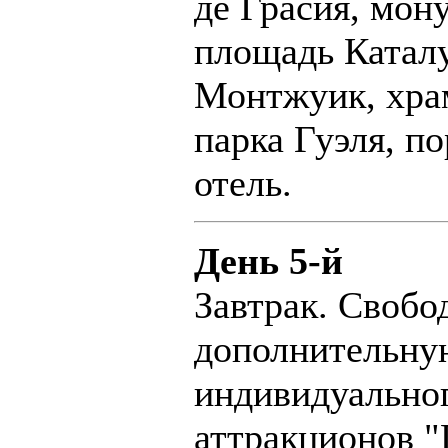
де Грасия, мон
площадь Каталу
Монтжуик, хра
парка Гуэля, п
отель.
День 5-й
Завтрак. Свобо
дополнительну
индивидуально
аттракционов "