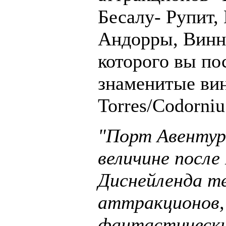
Бесалу- Рупит,
Андорры, Винно
которого вы по
знаменитые ви
Torres/Codorniu
"Порт Авентур
величине посл
Диснейленда т
аттракционов,
фантастически