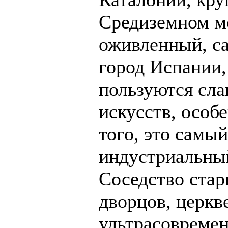
Средиземном м
оживленный, с
город Испании,
пользуются сл
искусств, особ
того, это самы
индустриальный
Соседство стар
дворцов, церкв
ультрасовреме