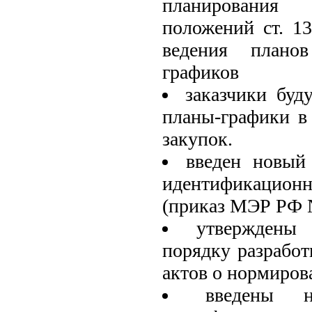
планирования
положений ст. 1
ведения плано
графиков
заказчики буд
планы-графики в
закупок.
введен новый
идентификацио
(приказ МЭР РФ 
утверждены
порядку разрабо
актов о нормиров
введены 