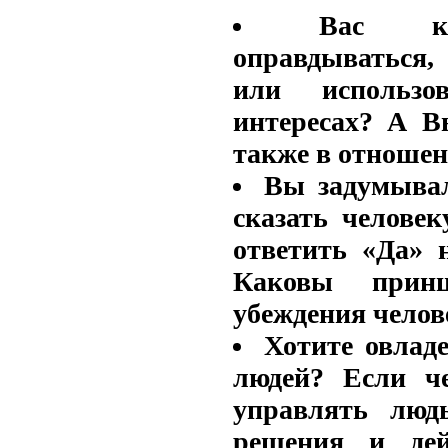
Вас кт
оправдываться,
или использ
интересах? А В
также в отношен
Вы задумывал
сказать человек
ответить «Да» 
Каковы прин
убеждения челов
Хотите овлад
людей? Если че
управлять люд
решения и дей