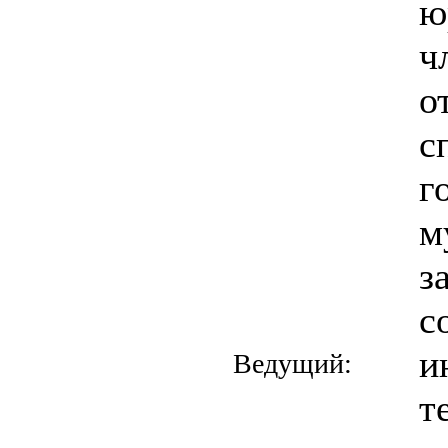
ю
ч
о
с
г
м
з
с
и
Ведущий:
т