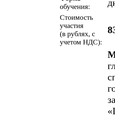
д
обучения:
Стоимость
участия
8
(в рублях, с
учетом НДС):
М
г
с
г
з
«