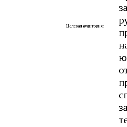
з
р
Целевая аудитория:
п
н
ю
о
п
с
з
т