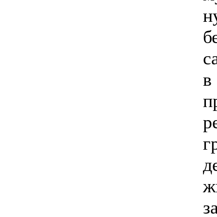
б
с
в
п
р
г
д
ж
з