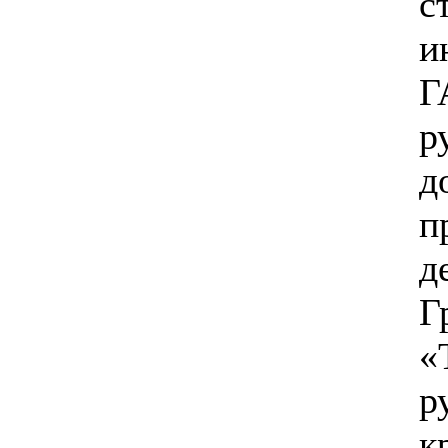
с
и
Г
р
д
п
д
Г
«
р
к