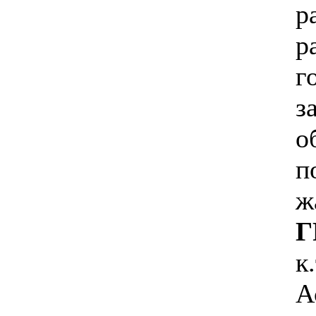
р
г
з
о
п
ж
Г
к
А