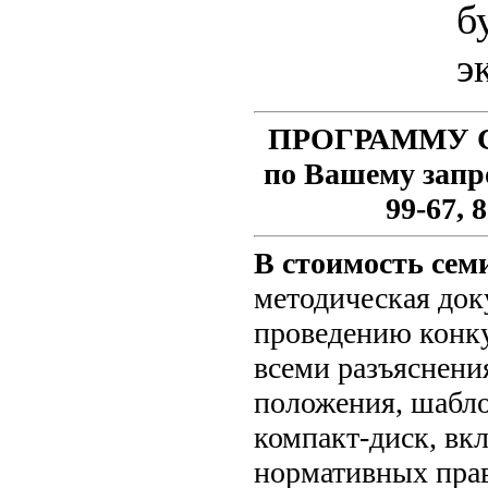
б
э
ПРОГРАММУ С
по Вашему запро
99-67, 
В стоимость сем
методическая док
проведению конку
всеми разъяснени
положения, шабло
компакт-диск, в
нормативных прав