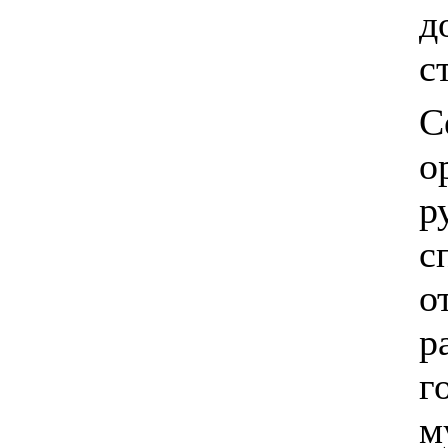
д
с
С
о
р
с
о
р
г
м