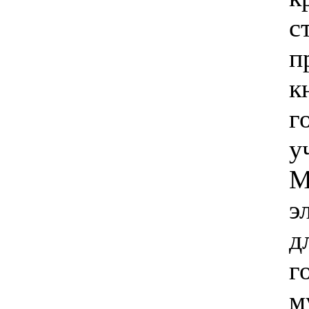
с
п
к
г
у
э
д
г
м