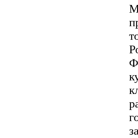
М
п
т
Р
Ф
к
р
г
з