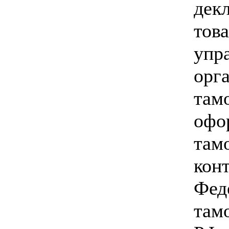
дек
тов
упр
орг
там
оф
там
кон
Фед
там