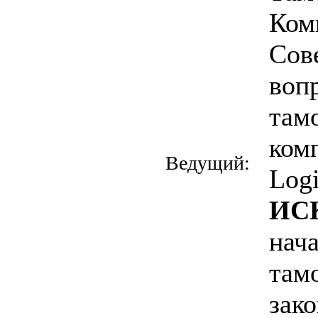
Ком
Со
воп
там
ко
Ведущий:
Logi
ИС
нач
там
зак