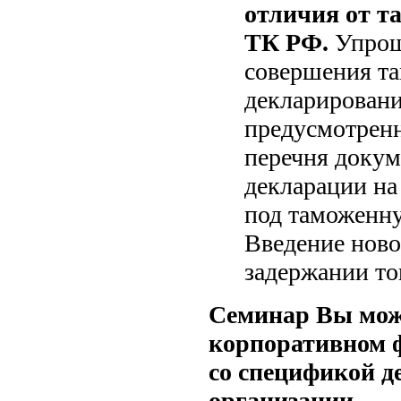
отличия от 
ТК РФ.
Упрощ
совершения т
декларировани
предусмотрен
перечня докум
декларации на
под таможенну
Введение ново
задержании то
Семинар Вы може
корпоративном ф
со спецификой д
организации