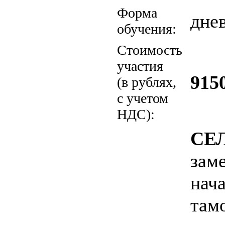
Форма
дне
обучения:
Стоимость
участия
915
(в рублях,
с учетом
НДС):
СЕ
зам
нач
там