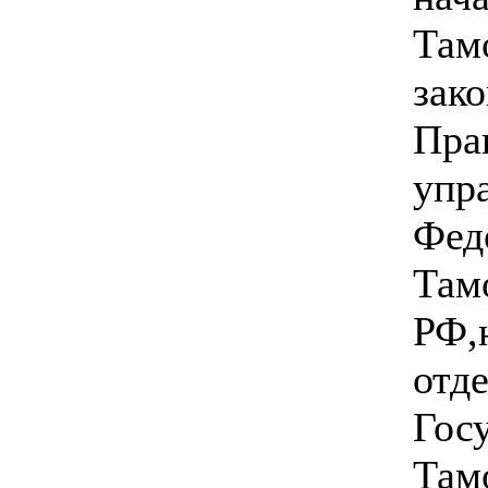
Там
зак
Пра
упр
Фед
Там
РФ,
отд
Гос
Там