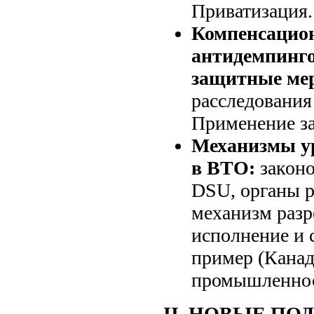
Приватизация.
Компенсацио
антидемпинг
защитные ме
расследования 
Применение з
Механизмы у
в ВТО:
законо
DSU, органы р
механизм разр
исполнение и 
пример (Канад
промышленнос
II. НОВЫЕ ПО