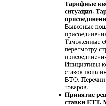
Тарифные кв
ситуация. Та
присоединени
Вывозные пош
присоединения
Таможенные с
пересмотру ст
присоединения
Инициативы к
ставок пошлин
ВТО. Перечни
товаров.
Принятие реш
ставки ЕТТ. 