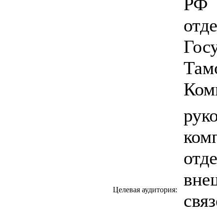
РФ 
отд
Гос
Там
Ком
рук
ком
отд
вне
Целевая аудитория:
свя