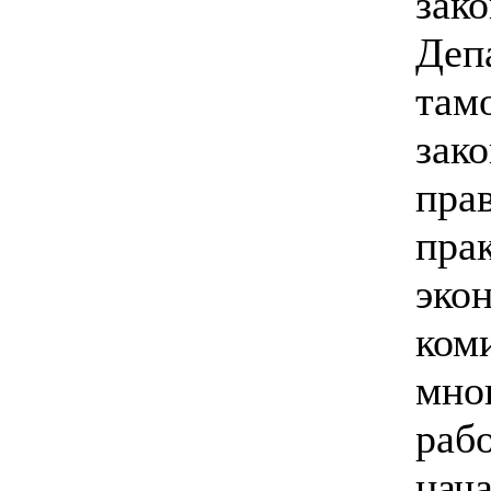
зак
Деп
там
зак
пра
пра
эко
ком
мно
раб
нач