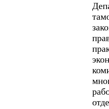
Деп
там
зак
пра
пра
эко
ком
мно
раб
отд