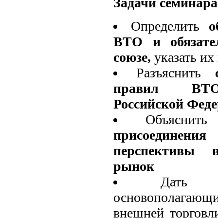
Задачи семинара
Определить
о
ВТО и обязате
союзе,
указать их
Разъяснить
правил ВТО 
Российской Фед
Объясни
присоединен
перспективы 
рынок
Дать 
основополагающи
внешней торговл