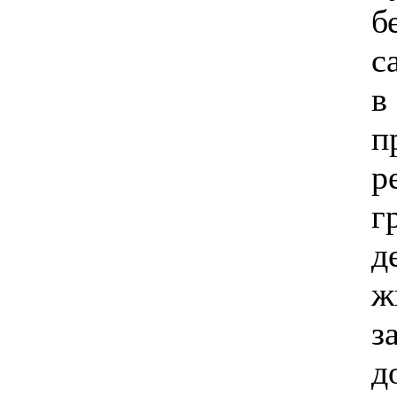
б
с
в
п
р
г
д
ж
з
д