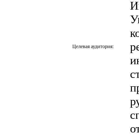
И
У
к
р
Целевая аудитория:
и
с
п
р
с
о