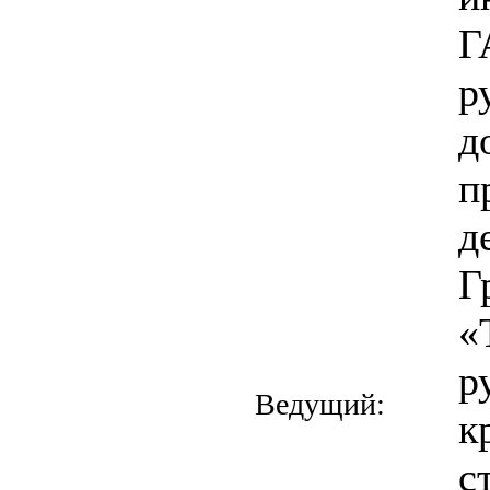
Г
р
д
п
д
Г
«
р
Ведущий:
к
с