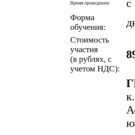
с
Время проведения:
Форма
д
обучения:
Стоимость
участия
8
(в рублях, с
учетом НДС):
Г
к
А
ю