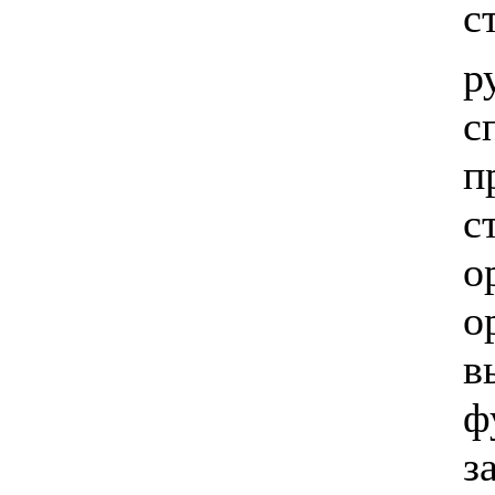
с
р
с
п
с
о
о
в
ф
з