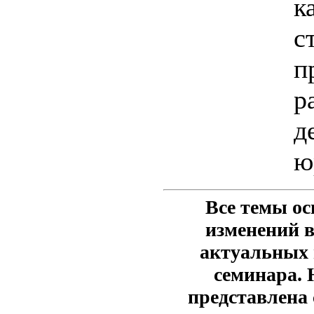
к
с
п
р
д
ю
Все темы ос
изменений в
актуальных 
семинара. 
представлена