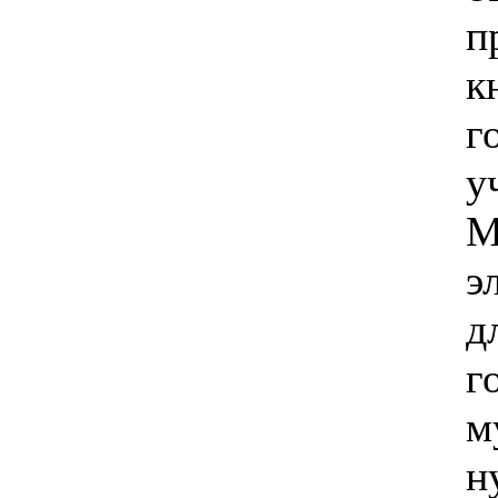
п
к
г
у
э
д
г
м