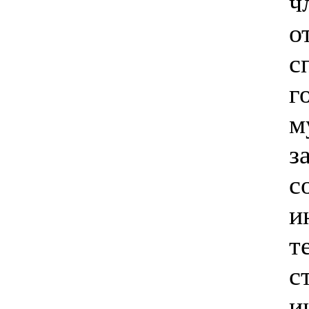
ч
о
с
г
м
з
с
и
т
с
и