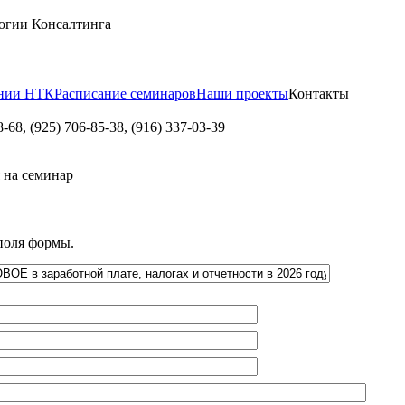
огии Консалтинга
нии НТК
Расписание семинаров
Наши проекты
Контакты
8-68,
(925) 706-85-38
,
(916) 337-03-39
 на семинар
 поля формы.