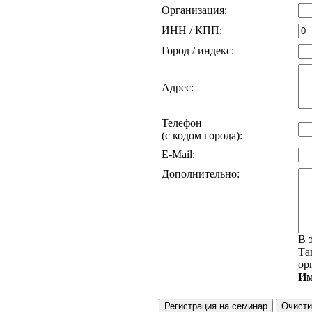
Организация:
ИНН / КПП:
Город / индекс:
Адрес:
Телефон
(с кодом города):
E-Mail:
Дополнительно:
В 
Та
ор
И