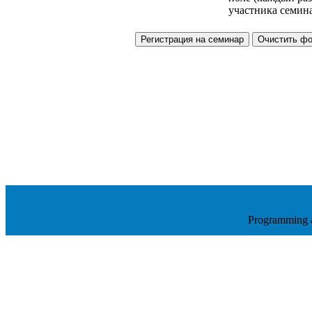
участника семина
Programming 