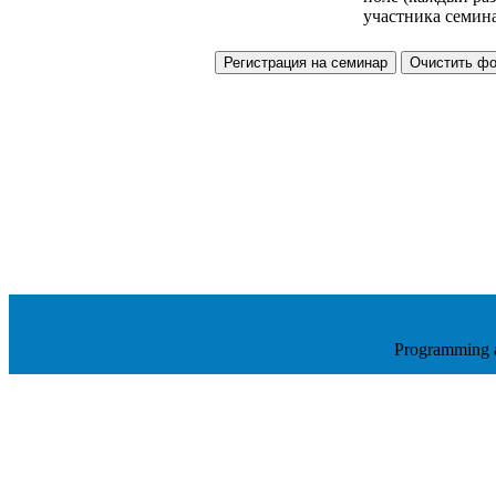
участника семина
Programming 