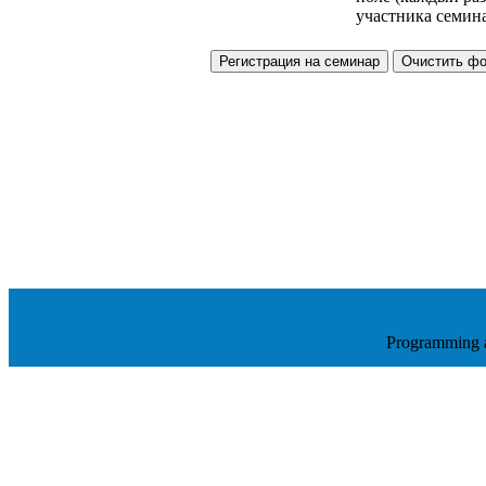
участника семина
Programming 